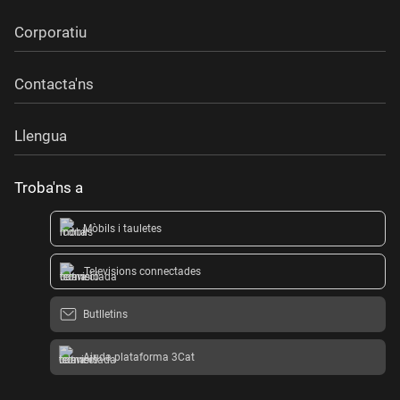
Corporatiu
Contacta'ns
Llengua
Troba'ns a
Mòbils i tauletes
Televisions connectades
Butlletins
Ajuda plataforma 3Cat