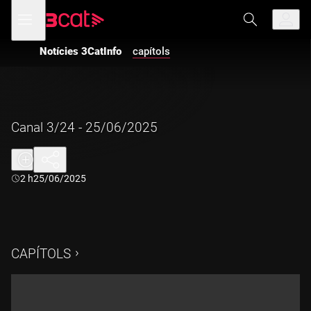
Anar
Anar
Obre
menú
a
al
de
la
contingut
navegació
navegació
Notícies 3CatInfo
capítols
principal
Canal 3/24 - 25/06/2025
Durada:
2 h
25/06/2025
CAPÍTOLS