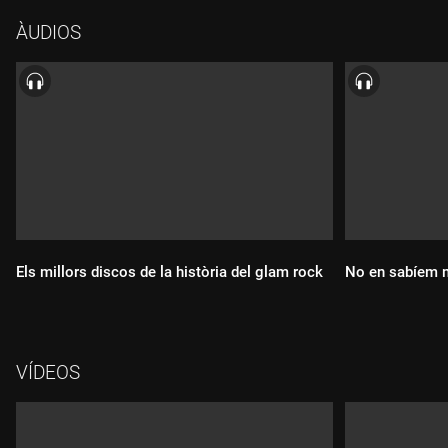
02 Dire Straits - "Money for nothing"
ÀUDIOS
03 Joni Mitchell - "Help me"
04 Prince - "The ballad of Dorothy Parker"
05 Nico - "These days"
06 Dirty Projectors - "Two doves"
07 The Delfonics - "La-la means I love you"
08 Billy Bragg - "The saturday boy"
09 The Beatles - "A day in the life"
10 David Bowie - "Young americans"
11 El Último de la Fila - "Insurrección"
12 Los Piratas - "Promesas que no valen nada"
Els millors discos de la història del glam rock
No en sabíem 
13 Otis Redding - "I've got dreams to remember"
14 Okkervil River - "Listening to Otis Redding at Christmas"
VÍDEOS
Durada:
Durada: