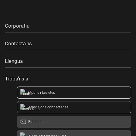
Corporatiu
Contacta'ns
Llengua
Troba'ns a
Mòbils i tauletes
Televisions connectades
Butlletins