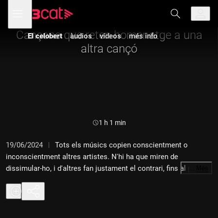
Anar
Anar
Obre
menú
a
al
de
la
contingut
navegació
navegació
Cançons que reten homenatge a una
El celobert
àudios
vídeos
més info
principal
altra cançó
Durada:
1 h 1 min
19/06/2024
Tots els músics copien conscientment o
inconscientment altres artistes. N'hi ha que miren de
dissimular-ho, i d'altres fan justament el contrari, fins al punt
…
Més
que afegeixen una picada d'ullet al seu repertori, com un
homenatge sonor.
01 The Police - "Don't stand so close to me"