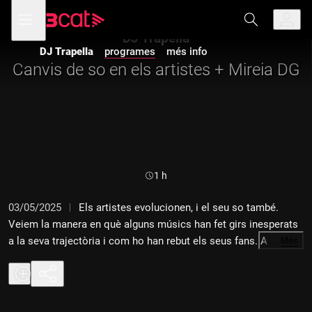
Anar
Anar
Obre
menú
a
al
de
la
contingut
DJ Trapella
navegació
navegació
DJ Trapella
programes
més info
principal
Canvis de so en els artistes + Mireia DG
Durada:
1 h
03/05/2025
Els artistes evolucionen, i el seu so també.
Veiem la manera en què alguns músics han fet girs inesperats
a la seva trajectòria i com ho han rebut els seus fans. A més,
…
Més
ens acompanya la DJ Mireia DG per rematar aquesta hora de
música sense aturador.
01 Dubdogz & JORD - "Ain't No Sunshine feat. Jasmine Pace"