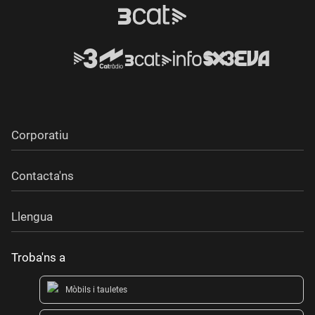
20 Diany Dior - "THiCK (Tall Boys acap intro)"
21 31 FAM - "TETEO I CALIU feat. Bexnil"
22 MYLØ - "Sufriendo (extended mix)"
23 HUGEL - "Una noche con Hugel feat. Alleh, Yorghaki"
Corporatiu
Contacta'ns
Llengua
Troba'ns a
Mòbils i tauletes