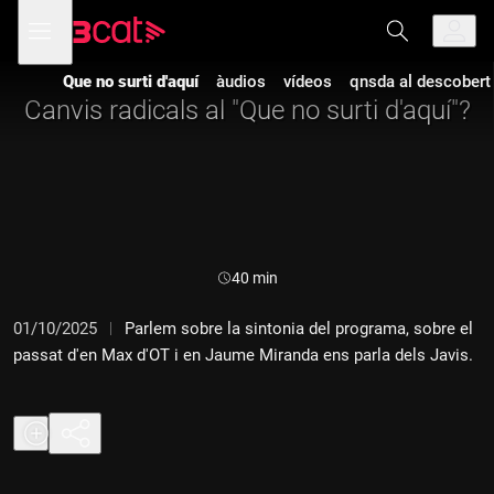
Anar
Anar
Obre
menú
a
al
de
la
contingut
navegació
navegació
Que no surti d'aquí
àudios
vídeos
qnsda al descobert
principal
Canvis radicals al "Que no surti d'aquí"?
Durada:
40 min
01/10/2025
Parlem sobre la sintonia del programa, sobre el
passat d'en Max d'OT i en Jaume Miranda ens parla dels Javis.