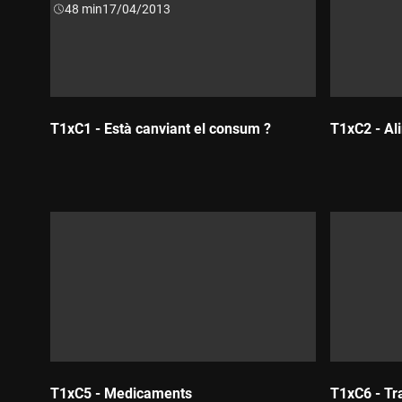
Durada:
48 min
17/04/2013
T1xC1 - Està canviant el consum ?
T1xC2 - Al
Durada:
Durada:
T1xC5 - Medicaments
T1xC6 - Tr