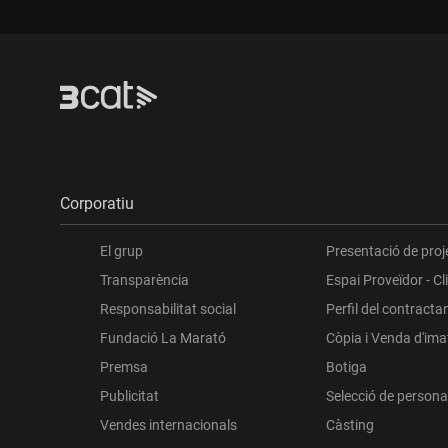
Corporatiu
El grup
Presentació de proj
Transparència
Espai Proveïdor - Cl
Responsabilitat social
Perfil del contracta
Fundació La Marató
Còpia i Venda d'im
Premsa
Botiga
Publicitat
Selecció de persona
Vendes internacionals
Càsting