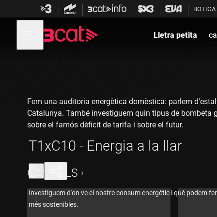
Anar
Anar
BOTIGA
a
al
la
contingut
Obre
navegació
menú
Lletra petita
ca
de
principal
navegació
Fem una auditoria energètica domèstica: parlem d'estal
Catalunya. També investiguem quin tipus de bombeta gas
sobre el famós dèficit de tarifa i sobre el futur.
T1xC10 - Energia a la llar
CAPÍTOLS
Investiguem d'on ve el nostre consum energètic i què podem fer p
més sostenibles.