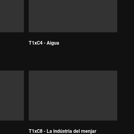
T1xC4 - Aigua
Durada:
T1xC8 - La indústria del menjar