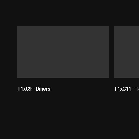
Durada:
Durada:
T1xC9 - Diners
T1xC11 - T
Durada:
Durada: