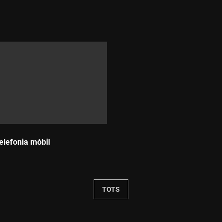
Durada:
elefonia mòbil
TOTS