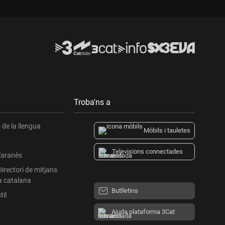
Troba'ns a
de la llengua
Mòbils i tauletes
Televisions connectades
l'aranès
Directori de mitjans
a catalana
Butlletins
til
Ajuda plataforma 3Cat