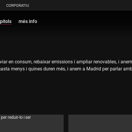
CORPORATIU
pítols
més info
viar en consum, rebaixar emissions i ampliar renovables, i ane
ta menys i quines duren més, i anem a Madrid per parlar amb E
er reduir-lo i ser