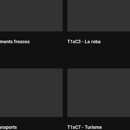
iments frescos
T1xC3 - La roba
Durada:
ansports
T1xC7 - Turisme