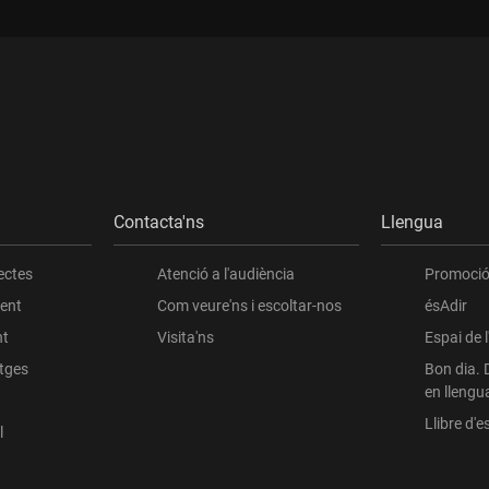
Contacta'ns
Llengua
ectes
Atenció a l'audiència
Promoció 
ient
Com veure'ns i escoltar-nos
ésAdir
nt
Visita'ns
Espai de 
atges
Bon dia. 
en llengu
Llibre d'es
l