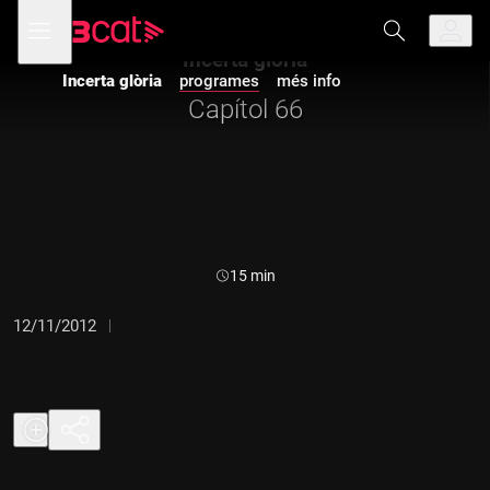
Anar
Anar
Obre
menú
a
al
de
la
contingut
Incerta glòria
navegació
navegació
Incerta glòria
programes
més info
principal
Capítol 66
Durada:
15 min
12/11/2012