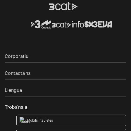
Corporatiu
Contacta'ns
Llengua
Troba'ns a
Mòbils i tauletes