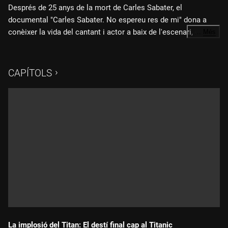
Després de 25 anys de la mort de Carles Sabater, el
documental "Carles Sabater. No espereu res de mi" dona a
conèixer la vida del cantant i actor a baix de l'escenari, a
…
Més
través d'imatges inèdites de la seva càmera personal i dels
Fitxa tècnica:
testimonis del seu cercle més íntim.
CAPÍTOLS
Direcció i realització: Jordi Call
Guió: Elisenda Gorgues Carnicé
Producció: Cris Cascales
Direcció de fotografia: Marc González
Producció executiva La Manchester: Guillem Cabra
Direcció de producció La Manchester: Rosa Montes
Producció executiva 3Cat: David Bassa Cabanas, Silvia Pairó
Vila
La implosió del Titan: El destí final cap al Titanic
Coordinació de continguts 3Cat: Montse Armengou Martín