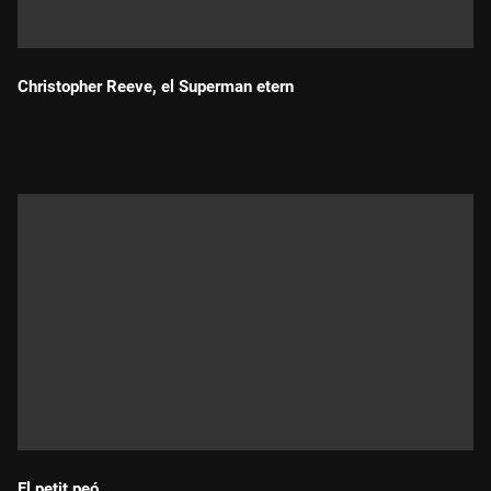
Christopher Reeve, el Superman etern
Durada:
El petit peó