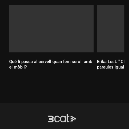
Què li passa al cervell quan fem scroll amb
Erika Lust: "'Clít
el mòbil?
paraules iguals q
Durada:
Durada: