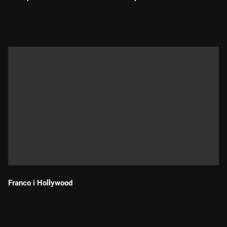
Durada:
Responsable d'imatge 3Cat: Xavier Garcia Balañà
"Carles Sabater. No espereu res de mi"
és una producció de
3Cat amb la col·laboració de La Manchester
Franco i Hollywood
Durada: