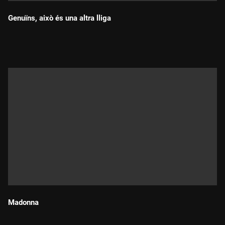
Genuïns, això és una altra lliga
Durada:
Madonna
Durada: