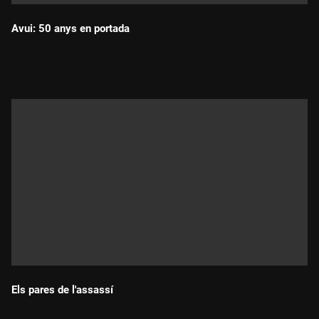
Avui: 50 anys en portada
Durada:
Els pares de l'assassí
Durada: