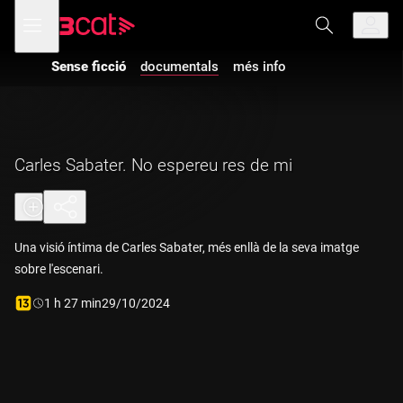
Anar
Anar
Obre
menú
a
al
de
la
contingut
navegació
navegació
Sense ficció
documentals
més info
principal
Carles Sabater. No espereu res de mi
Una visió íntima de Carles Sabater, més enllà de la seva imatge
sobre l'escenari.
Durada:
1 h 27 min
29/10/2024