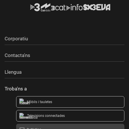
Corporatiu
Contacta'ns
Llengua
Troba'ns a
Mòbils i tauletes
Televisions connectades