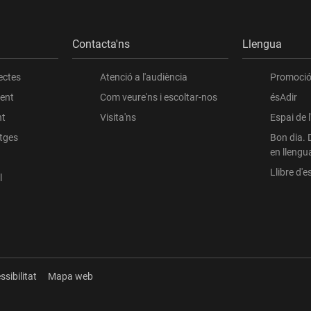
Contacta'ns
Llengua
ectes
Atenció a l'audiència
Promoció 
ient
Com veure'ns i escoltar-nos
ésAdir
nt
Visita'ns
Espai de 
atges
Bon dia. 
en llengu
Llibre d'es
l
ssibilitat
Mapa web