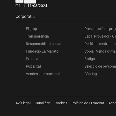
Durada:
1 min
11/08/2024
Corporatiu
El grup
Presentació de proj
Transparència
Espai Proveïdor - Cl
Responsabilitat social
Perfil del contracta
Fundació La Marató
Còpia i Venda d'im
Premsa
Botiga
Publicitat
Selecció de persona
Vendes internacionals
Càsting
Avís legal
Canal ètic
Cookies
Política de Privacitat
Acce