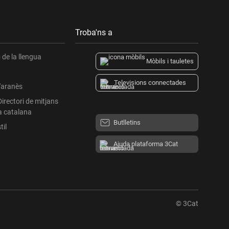
Troba'ns a
de la llengua
Mòbils i tauletes
Televisions connectades
l'aranès
Directori de mitjans
a catalana
Butlletins
til
Ajuda plataforma 3Cat
© 3Cat