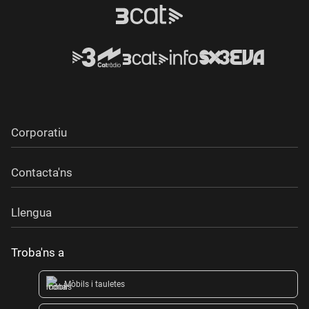
Corporatiu
Contacta'ns
Llengua
Troba'ns a
Mòbils i tauletes