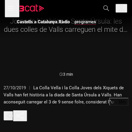
Anar
Anar
Obre
menú
Castells a Catalunya Ràdio
a
al
de
la
contingut
navegació
navegació
Jornada històrica a Santa Úrsula: les
Castells a Catalunya Ràdio
programes
principal
dues colles de Valls carreguen el mite del
3 de 9 sense folre
Durada:
3 min
27/10/2019
La Colla Vella i la Colla Joves dels Xiquets de
Valls han fet història a la diada de Santa Úrsula a Valls. Han
aconseguit carregar el 3 de 9 sense folre, considerat l'"unicorn
…
Més
blanc", tot un mite dins del món casteller. La plaça del Blat ha
embogit amb aquesta fita sense precedents, que els rosats han
aconseguit en segona ronda, i els de la camisa vermella en la
tercera, després d'intentar-ho en dues ocasions.