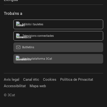
Troba'ns a
Mòbils i tauletes
Televisions connectades
Butlletins
Ajuda plataforma 3Cat
Avís legal
Canal ètic
Cookies
Política de Privacitat
Accessibilitat
Mapa web
© 3Cat