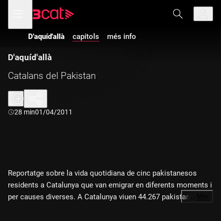
Anar
Anar
Obre
menú
a
al
de
la
contingut
navegació
navegació
D'aquíd'allà
capítols
més info
principal
D'aquíd'allà
Catalans del Pakistan
Durada:
28 min
01/04/2011
Reportatge sobre la vida quotidiana de cinc pakistanesos
residents a Catalunya que van emigrar en diferents moments i
per causes diverses. A Catalunya viuen 44.267 pakistanesos
…
Més
amb orígens comuns i realitats ben diverses.