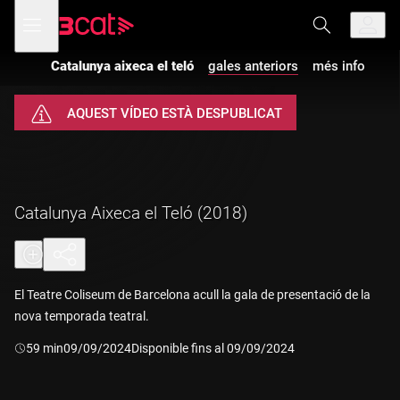
Anar
Anar
Obre
menú
a
al
de
la
contingut
navegació
navegació
Catalunya aixeca el teló
gales anteriors
més info
principal
AQUEST VÍDEO ESTÀ DESPUBLICAT
Catalunya Aixeca el Teló (2018)
El Teatre Coliseum de Barcelona acull la gala de presentació de la
nova temporada teatral.
Durada:
59 min
09/09/2024
Disponible fins al 09/09/2024