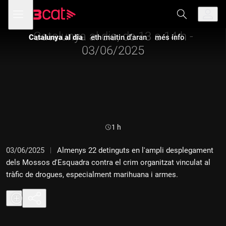
Anar
Anar
Obre
menú
a
al
de
la
contingut
navegació
navegació
Catalunya al dia, de 13 a 14 h -
Catalunya al dia
eth maitin d'aran
més info
principal
03/06/2025
Durada:
1 h
03/06/2025
Almenys 22 detinguts en l'ampli desplegament
dels Mossos d'Esquadra contra el crim organitzat vinculat al
tràfic de drogues, especialment marihuana i armes.