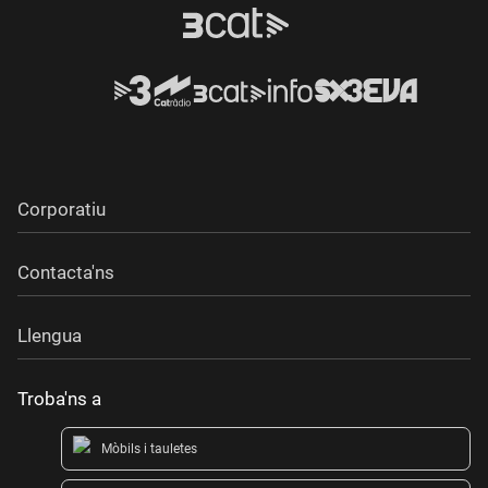
Corporatiu
Contacta'ns
Llengua
Troba'ns a
Mòbils i tauletes