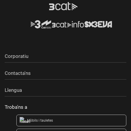
Corporatiu
Contacta'ns
Llengua
Troba'ns a
Mòbils i tauletes