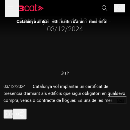
Anar
Anar
Obre
menú
a
al
de
la
contingut
navegació
navegació
Catalunya al dia, de 13 a 14 h -
Catalunya al dia
eth maitin d'aran
més info
principal
03/12/2024
Durada:
1 h
03/12/2024
Catalunya vol implantar un certificat de
presència d'amiant als edificis que sigui obligatori en qualsevol
compra, venda o contracte de lloguer. És una de les mesures
…
Més
del projecte del govern per a l'erradicació de l'amiant.