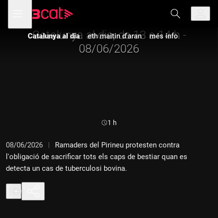
Anar
Anar
Obre
menú
a
al
de
la
contingut
navegació
navegació
Catalunya al dia, de 13 a 14 h -
Catalunya al dia
eth maitin d'aran
més info
principal
08/06/2026
Durada:
1 h
08/06/2026
Ramaders del Pirineu protesten contra
l'obligació de sacrificar tots els caps de bestiar quan es
detecta un cas de tuberculosi bovina.