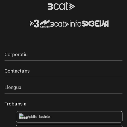
Corporatiu
Contacta'ns
Llengua
Troba'ns a
Mòbils i tauletes