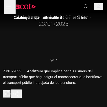
Anar
Anar
Obre
menú
a
al
de
la
contingut
navegació
navegació
Catalunya al dia, de 13 a 14 h -
Catalunya al dia
eth maitin d'aran
més info
principal
23/01/2025
Durada:
1 h
23/01/2025
Analitzem què implica per als usuaris del
transport públic que hagi caigut el macrodecret que bonificava
el transport públic i la pujada de les pensions.