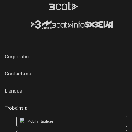
Corporatiu
Contacta'ns
Llengua
Troba'ns a
Mòbils i tauletes