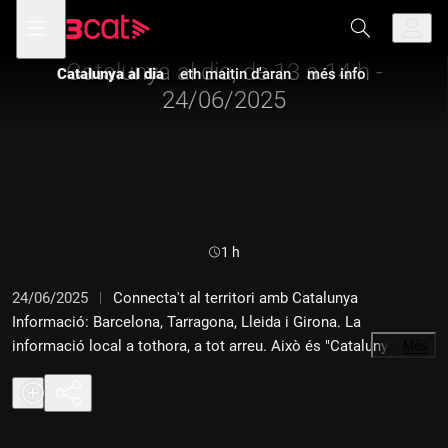
Anar
Anar
Obre
menú
a
al
de
la
contingut
navegació
navegació
Catalunya al dia, de 13 a 14 h -
Catalunya al dia
eth maitin d'aran
més info
principal
24/06/2025
Durada:
1 h
24/06/2025
Connecta't al territori amb Catalunya
Informació: Barcelona, Tarragona, Lleida i Girona. La
informació local a tothora, a tot arreu. Això és "Catalunya al
…
Més
dia", amb Marta Romagosa, de dilluns a divendres, de 13 a 14 h.