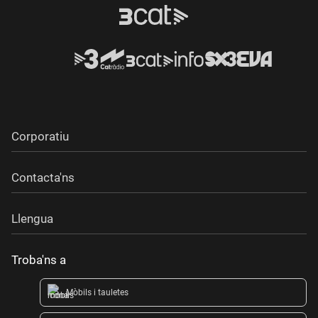
Corporatiu
Contacta'ns
Llengua
Troba'ns a
Mòbils i tauletes