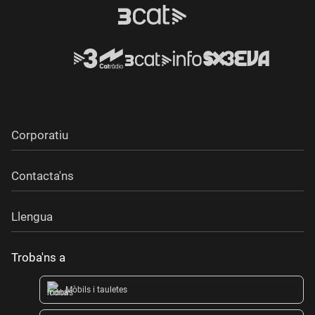
Corporatiu
Contacta'ns
Llengua
Troba'ns a
Mòbils i tauletes