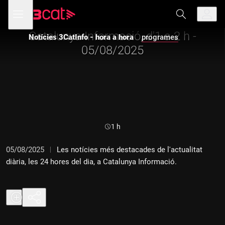
Anar
Anar
Obre
menú
Notícies Catalunya Informació
a
al
de
la
contingut
navegació
navegació
Catalunya Informació, d'1 a 2 h -
Notícies 3CatInfo - hora a hora
programes
principal
05/08/2025
Durada:
1 h
05/08/2025
Les notícies més destacades de l'actualitat
diària, les 24 hores del dia, a Catalunya Informació.