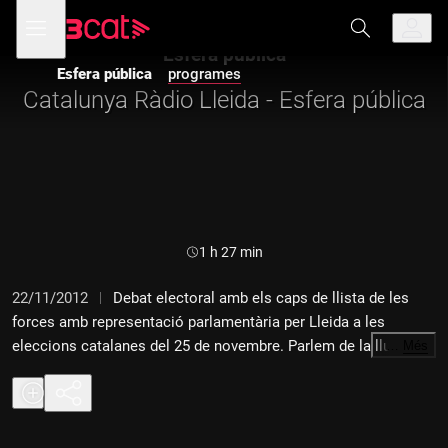
Anar
Anar
Obre
menú
a
al
de
la
contingut
Esfera pública
navegació
navegació
Esfera pública
programes
principal
Catalunya Ràdio Lleida - Esfera pública
Durada:
1 h 27 min
22/11/2012
Debat electoral amb els caps de llista de les
forces amb representació parlamentària per Lleida a les
eleccions catalanes del 25 de novembre. Parlem de la lluita
…
Més
contra la crisi i les receptes per sortir-ne, i del sobiranisme i el
dret a decidir. Hi intervenen Albert Batalla (CiU), Àngel Ros
(PSC), Dolors López (PPC), Josep Cosconera (ERC), Sara Vilà
(ICV), Ángeles Ribes (Ciutadans) i Santi Costa (SI). El debat el