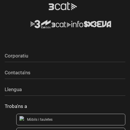
Corporatiu
Contacta'ns
Llengua
Troba'ns a
Mòbils i tauletes