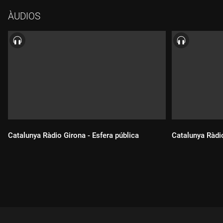
modera Roser Perera.
ÀUDIOS
Catalunya Ràdio Girona - Esfera pública
Catalunya Ràdio
Durada:
Durada: