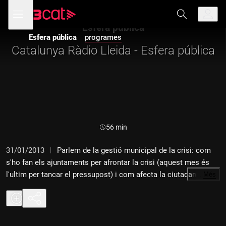
Anar
Anar
Obre
menú
a
al
de
la
contingut
Esfera pública
navegació
navegació
Esfera pública
programes
principal
Catalunya Ràdio Lleida - Esfera pública
Durada:
56 min
31/01/2013
Parlem de la gestió municipal de la crisi: com
s'ho fan els ajuntaments per afrontar la crisi (aquest mes és
l'ultim per tancar el pressupost) i com afecta la ciutadania. Si
…
Més
han d'acomiadar gent o si han de retallar serveis com ara el de
les escoles bressol. Ho fem amb Montse Mínguez, tinent
d'alcalde de l'Ajuntament de Lleida; Ramon Farré, delegat del
govern a Lleida; Rosa Maria Perelló, vicepresidenta segona de