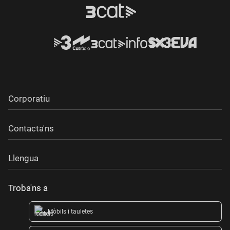
Corporatiu
Contacta'ns
Llengua
Troba'ns a
Mòbils i tauletes