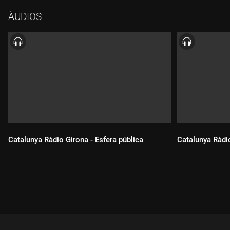
la Diputació de Lleida i alcaldessa de Tàrrega, i Joaquim Mateo
ÀUDIOS
Rosselló, president de la Federació d'Associacions de veïns de
Lleida.
Catalunya Ràdio Girona - Esfera pública
Catalunya Ràdio
Durada:
Durada: