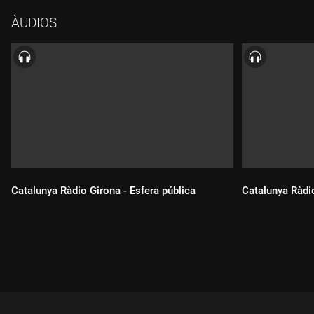
secretari del col·lectiu senegalès a Tarragona, i Pere Lluís
ÀUDIOS
Huguet Tous, degà del Col·legi d'Advocats de Reus.
Catalunya Ràdio Girona - Esfera pública
Catalunya Ràdio
Durada:
Durada: