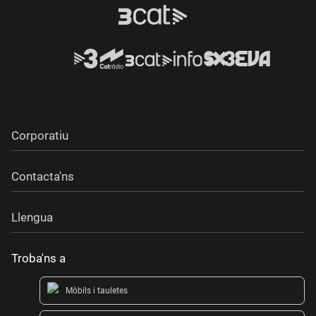
Corporatiu
Contacta'ns
Llengua
Troba'ns a
Mòbils i tauletes