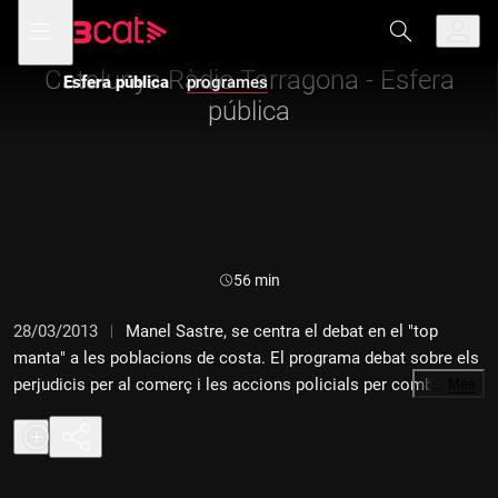
Anar
Anar
Obre
menú
Esfera pública
a
al
de
la
contingut
navegació
navegació
Catalunya Ràdio Tarragona - Esfera
Esfera pública
programes
principal
pública
Durada:
56 min
28/03/2013
Manel Sastre, se centra el debat en el "top
manta" a les poblacions de costa. El programa debat sobre els
perjudicis per al comerç i les accions policials per combatre el
…
Més
fenomen amb Joan Maria Diu, regidor de Policia Municipal del
Vendrell; Sergi Albarran, president de la Confederació del
Comerç de Catalunya a Tarragona; José Luis Gargallo García,
inspector en cap de la Policia Local de Salou; Khadim Kane,