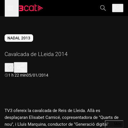
Anar
Anar
Obre
menú
a
al
de
la
contingut
navegació
navegació
principal
NADAL 2013
Cavalcada de LLeida 2014
Durada:
1 h 22 min
05/01/2014
TV3 ofereix la cavalcada de Reis de Lleida. Allà es
desplaçaran Elisabet Carnicé, copresentadora de "Quarts de
nou", i Lluís Marquina, conductor de "Generació digital", per
…
Més