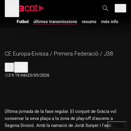
Anar
Anar
Obre
menú
a
al
de
la
contingut
navegació
navegació
Futbol
últimes transmissions
resums
més info
principal
CE Europa-Eivissa / Primera Federació / J38
Durada:
2 h 19 min
23/05/2026
Última jornada de la fase regular. El conjunt de Gràcia vol
conservar la seva plaça a la zona de play-off d'ascens a
Segona Divisió. Amb la narració de Jordi Sunyer i l'anàlisi
…
Més