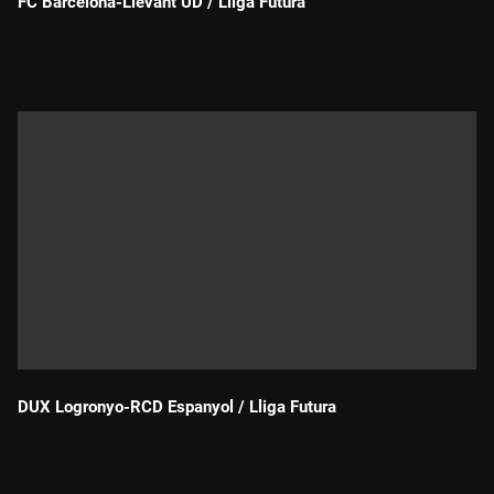
FC Barcelona-Llevant UD / Lliga Futura
Durada:
DUX Logronyo-RCD Espanyol / Lliga Futura
Durada: