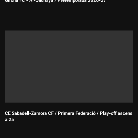
Girona FC - Al-Qadisiya / Pretemporada 2026-27
Durada:
CE Sabadell-Zamora CF / Primera Federació / Play-off ascens
a 2a
Durada: