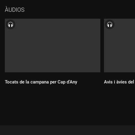
Moocher), James Brown (I need your key), Lucky Millinder
ÀUDIOS
(Heavy sugar), Gadjo Dilo (To minore tis avgis), Melody Gardot
(He's a tramp), Carmen Souza (Moonlight serenade), Frank Lacy
& Mingus Big Band (Jelly Roll), Alan.ni (Circle), Martina & Owe
Almgren quartet (All of you), Till Brönner (I'm through with
love), Elaine Delmar (I've got you under my skin), Scott
Bradlee's Postmodern Jukebox (Can't stop the feeling), Eva
Cortés (Fly me to the moon), Tete Montoliu Trio (Fly me to the
moon).
Tocats de la campana per Cap d'Any
Avis i àvies del
Durada:
Durada: