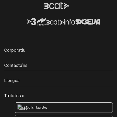
Corporatiu
Contacta'ns
Llengua
Troba'ns a
Mòbils i tauletes