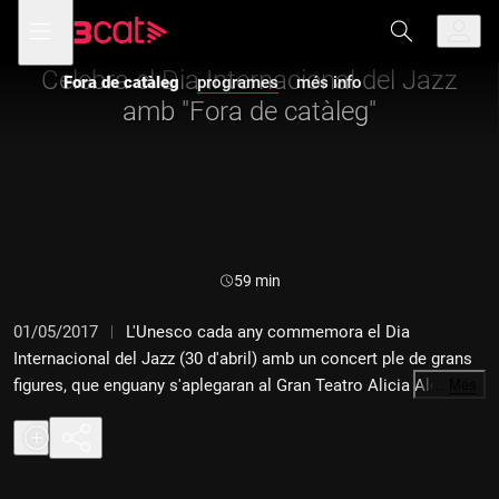
Anar
Anar
Obre
menú
Fora de catàleg
a
al
de
la
contingut
navegació
navegació
Celebra el Dia Internacional del Jazz
Fora de catàleg
programes
més info
principal
amb "Fora de catàleg"
Durada:
59 min
01/05/2017
L'Unesco cada any commemora el Dia
Internacional del Jazz (30 d'abril) amb un concert ple de grans
figures, que enguany s'aplegaran al Gran Teatro Alicia Alonso
…
Més
de l'Havana amb un espectacle anomenat "Jazz: un llenguatge
per la pau". És per aquesta raó que el "Fora de catàleg" et
proposa una sessió amb les millors novetats i les històries
més "jazzy" de la temporada. CANÇONS: Bogalusa (Minnie the