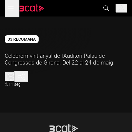
Anar
Anar
Obre
menú
a
al
de
la
contingut
navegació
navegació
principal
33 RECOMANA
Celebrem vint anys! de l'Auditori Palau de
Congressos de Girona. Del 22 al 24 de maig
Durada:
11 seg