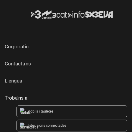
Corporatiu
Contacta'ns
Llengua
Troba'ns a
Mòbils i tauletes
Televisions connectades