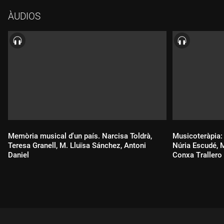
ÀUDIOS
Memòria musical d'un país. Narcisa Toldrà,
Musicoteràpia:
Teresa Granell, M. Lluïsa Sánchez, Antoni
Núria Escudé, 
Daniel
Conxa Trallero
Durada:
Durada: