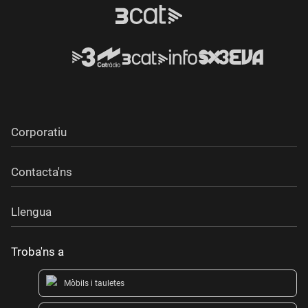
Corporatiu
Contacta'ns
Llengua
Troba'ns a
Mòbils i tauletes