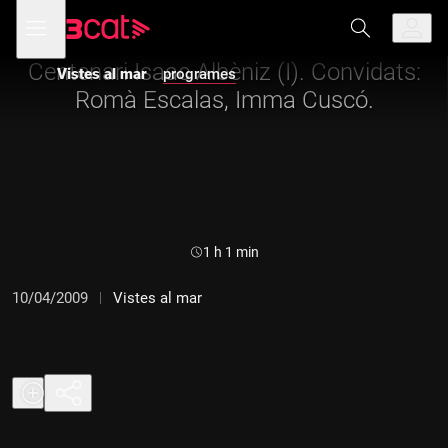
Anar
Anar
Obre
menú
Vistes al mar
a
al
de
la
contingut
navegació
navegació
Centenari Isaac Albèniz (I). Convidats:
Vistes al mar
programes
principal
Romà Escalas, Imma Cuscó.
Durada:
1 h 1 min
10/04/2009
Vistes al mar