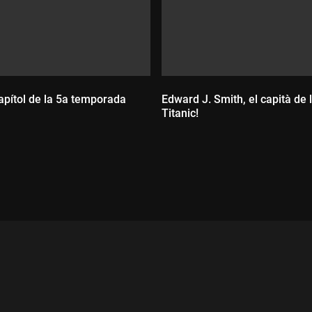
apítol de la 5a temporada
Edward J. Smith, el capità de
Titanic!
ada:
Durada: