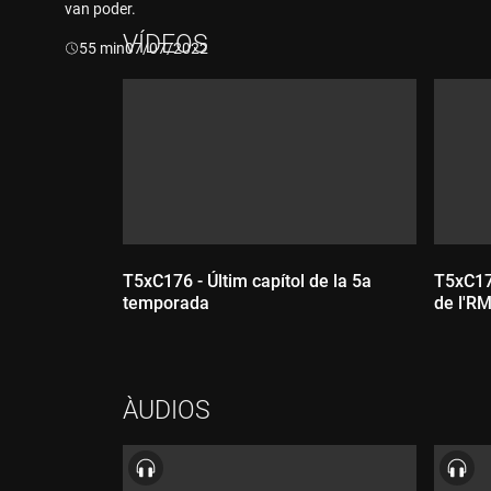
van poder.
VÍDEOS
Durada:
55 min
07/07/2022
T5xC176 - Últim capítol de la 5a
T5xC175
temporada
de l'RM
ÀUDIOS
Durada:
Dur