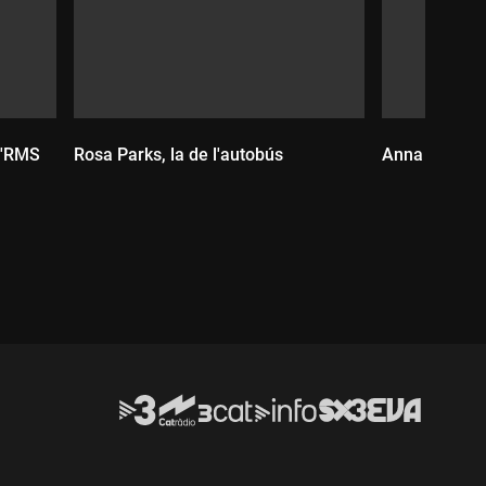
 l'RMS
Rosa Parks, la de l'autobús
Anna Göldi, l
Durada:
Durada: