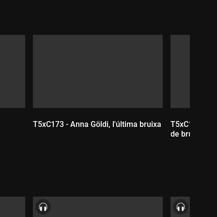
T5xC173 - Anna Göldi, l'última bruixa
T5xC172 - Co
de bruixes ca
Durada:
Durada: