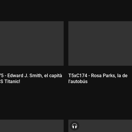
 - Edward J. Smith, el capità
T5xC174 - Rosa Parks, la de
S Titanic!
l'autobús
ada:
Durada: