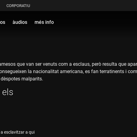
CORPORATIU
eos
àudios
més info
mesos que van ser venuts com a esclaus, però resulta que aparei
nsegueixen la nacionalitat americana, es fan terratinents i co
s dèspotes malparits.
 els
 a esclavitzar a qui