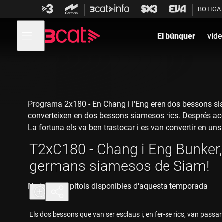
Anar
Anar
BOTIGA
a
al
la
contingut
Obre
navegació
menú
El búnquer
víd
de
principal
navegació
Programa 2x180 - En Chang i l'Eng eren dos bessons sia
converteixen en dos bessons siamesos rics. Després aco
La fortuna els va ben trastocar i es van convertir en un
T2xC180 - Chang i Eng Bunker,
germans siamesos de Siam!
No tenim capítols disponibles d‘aquesta temporada
Els dos bessons que van ser esclaus i, en fer-se rics, van passar