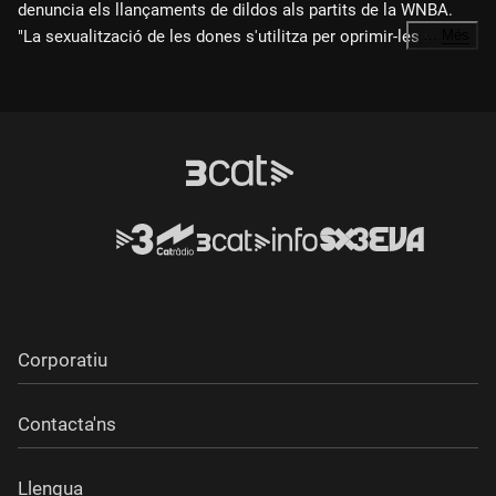
denuncia els llançaments de dildos als partits de la WNBA.
"La sexualització de les dones s'utilitza per oprimir-les i això
…
Més
és el mateix. Aquesta només ha estat l'últim exemple i
hauríem d'escriure-ho així. Els que fan això haurien de ser
considerats responsables. No haurien de riure's de nosaltres.
Ells són el problema i han de patir-ne les conseqüències."
Corporatiu
Contacta'ns
Llengua