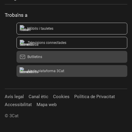
Troba'ns a
Mòbils i tauletes
Televisions connectades
Butlletins
Ajuda plataforma 3Cat
Avís legal
Canal ètic
Cookies
Política de Privacitat
Accessibilitat
Mapa web
© 3Cat