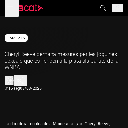
Anar
Anar
Obre
menú
a
al
de
la
contingut
navegació
navegació
principal
ESPORTS
Cheryl Reeve demana mesures per les joguines
sexuals que es llencen a la pista als partits de la
WNBA
Durada:
15 seg
08/08/2025
La directora tècnica dels Minnesota Lynx, Cheryl Reeve,