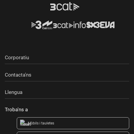
Corporatiu
Contacta'ns
Llengua
Troba'ns a
Mòbils i tauletes