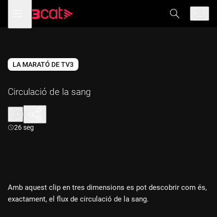
Anar
Anar
Obre
menú
a
al
de
la
contingut
navegació
navegació
principal
LA MARATÓ DE TV3
Circulació de la sang
Durada:
26 seg
Amb aquest clip en tres dimensions es pot descobrir com és,
exactament, el flux de circulació de la sang.