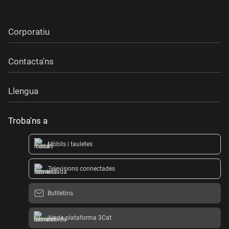
Corporatiu
Contacta'ns
Llengua
Troba'ns a
Mòbils i tauletes
Televisions connectades
Butlletins
Ajuda plataforma 3Cat