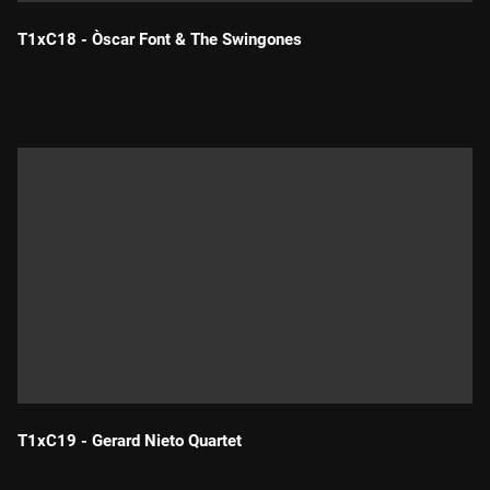
T1xC18 - Òscar Font & The Swingones
Durada:
T1xC19 - Gerard Nieto Quartet
Durada: