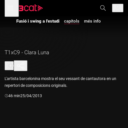
Anar
Anar
Obre
menú
a
al
de
la
contingut
navegació
navegació
Fusió i swing a l'estudi
capítols
més info
principal
T1xC9 - Clara Luna
L'artista barcelonina mostra el seu vessant de cantautora en un
repertori de composicions originals.
Durada:
46 min
25/04/2013