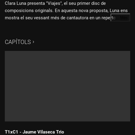
Clara Luna presenta "Viajes", el seu primer disc de
composicions originals. En aquesta nova proposta, Luna ens
mostra el seu vessant més de cantautora en un repertori
…
Més
inspirat en els seus viatges arreu del món. Podrem sentir-la
cantant rumbes, tanguillos, chacareras, tangos i un jazz que
es barreja amb el rock i el pop sense complexos.
CAPÍTOLS
L'acompanyen Matías Míguez al baix, Gustavo Rocha a la
guitarra, Salvador Toscano a la bateria i Fernando Tejero al
piano.
T1xC1 - Jaume Vilaseca Trio