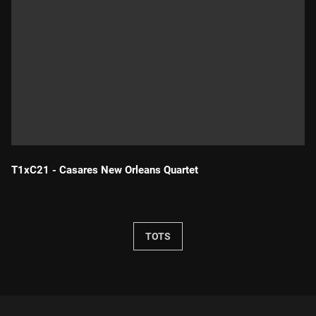
T1xC21 - Casares New Orleans Quartet
Durada:
TOTS