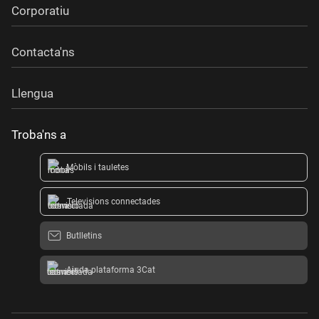
Corporatiu
Contacta'ns
Llengua
Troba'ns a
Mòbils i tauletes
Televisions connectades
Butlletins
Ajuda plataforma 3Cat