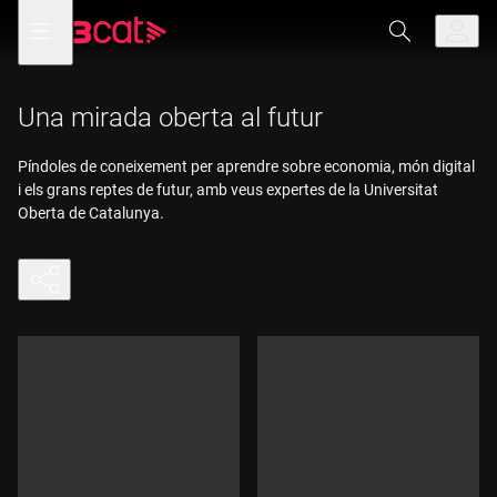
Anar
Anar
Obre
menú
a
al
de
la
contingut
navegació
navegació
principal
Una mirada oberta al futur
Píndoles de coneixement per aprendre sobre economia, món digital
i els grans reptes de futur, amb veus expertes de la Universitat
Oberta de Catalunya.