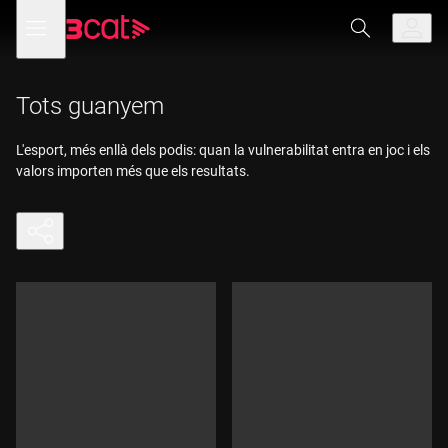
Anar
Anar
Obre
menú
a
al
de
la
contingut
navegació
navegació
principal
Tots guanyem
L'esport, més enllà dels podis: quan la vulnerabilitat entra en joc i els
valors importen més que els resultats.