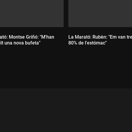
ató: Montse Griñó: "M'han
La Marató: Rubèn: "Em van tre
ït una nova bufeta"
80% de l'estómac"
ada:
Durada: