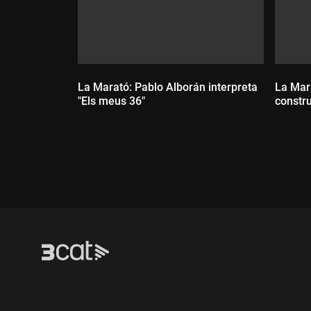
i caminar fent voltes sempre al mateix lloc.
Sé que les finestres es poden obrir;
La Marató: Pablo Alborán interpreta
La Mar
canviar aquest aire depèn sols de tu.
"Els meus 36"
constru
T'ajudarà, que val la pena un cop més.
Durada:
Dur
Saber que, si es lluita, voler és poder.
Treure's les pors ara, llençar-les a fora.
Pintar-se la cara color d'esperança,
temptar el futur amb el cor ben obert.