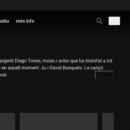
natiu
més info
 l'argentí Diego Torres, músic i actor que ha triomfat a tot
um en aquell moment: Ju i David Busquets. La cançó
ual.
…
Més
 el seu so, amb un aire festiu, incorporen l'electrònica