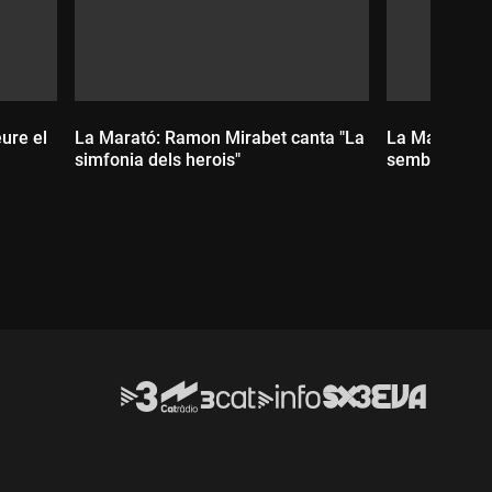
ure el
La Marató: Ramon Mirabet canta "La
La Marató: E
simfonia dels herois"
sembla bé"
Durada:
Durada: