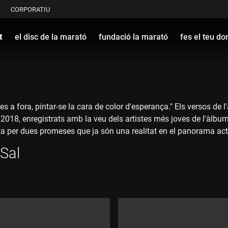
CORPORATIU
t
el disc de la marató
fundació la marató
fes el teu do
r-les a fora, pintar-se la cara de color d'esperança." Els versos de
 2018, enregistrats amb la veu dels artistes més joves de l'àlb
ta per dues promeses que ja són una realitat en el panorama act
 Sal
es a una banda de pop-folk formada a Terrassa, els Sense Sal. En