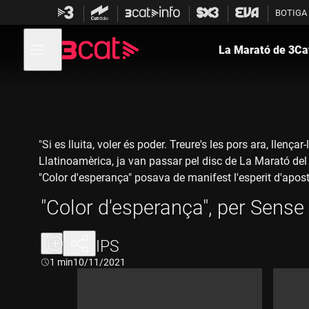
Anar
Anar
BOTIGA
a
al
la
contingut
Obre
navegació
menú
La Marató de 3Ca
de
principal
navegació
"Si es lluita, voler és poder. Treure's les pors ara, llença
Llatinoamèrica, ja van passar pel disc de La Marató del
"Color d'esperança" posava de manifest l'esperit d'apos
"Color d'esperança", per Sense
Aquesta és la lletra de "Color d'esperança"
Ara l'esperança agafa un altre color igualment viu gràci
al costat d'instruments com la trompeta i el violí.
CLIPS
Durada:
1 min
10/11/2021
Sé què hi ha en els teus ulls tan sols en mirar,
que estàs cansat de rodar i rodar,