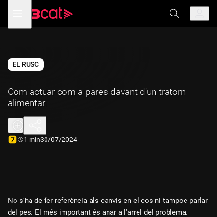
Anar
Anar
Obre
menú
a
al
de
la
contingut
navegació
navegació
principal
EL RUSC
Com actuar com a pares davant d'un tratorn
alimentari
Durada:
1 min
30/07/2024
No s'ha de fer referència als canvis en el cos ni tampoc parlar
del pes. El més important és anar a l'arrel del problema.