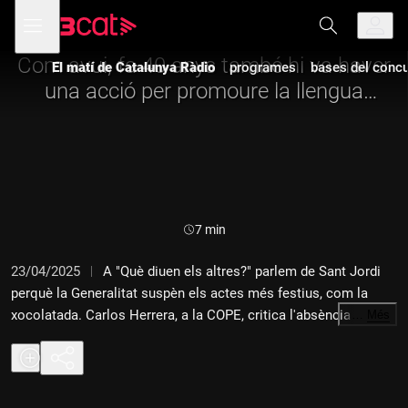
Anar
Anar
Obre
menú
a
al
de
la
contingut
navegació
navegació
Com avui, fa 40 anys també hi va haver
El matí de Catalunya Ràdio
programes
bases del concur
principal
una acció per promoure la llengua
catalana
Durada:
7 min
23/04/2025
A "Què diuen els altres?" parlem de Sant Jordi
perquè la Generalitat suspèn els actes més festius, com la
xocolatada. Carlos Herrera, a la COPE, critica l'absència de
…
Més
Pedro Sánchez al funeral del papa Francesc i Albert Rivera i
Feijóo recomanen llibres de fa molts anys.