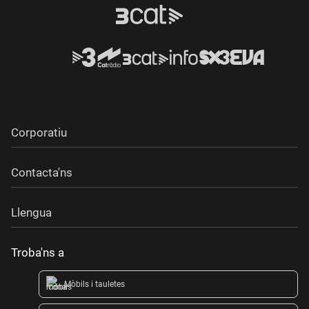
Corporatiu
Contacta'ns
Llengua
Troba'ns a
Mòbils i tauletes