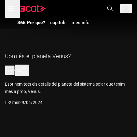
Anar
Anar
Obre
menú
a
al
de
la
contingut
navegació
navegació
365 Per què?
capítols
més info
principal
Com és el planeta Venus?
Esbrinem tots els detalls del planeta del sistema solar que tenim
més a prop, Venus.
Durada:
2 min
29/04/2024