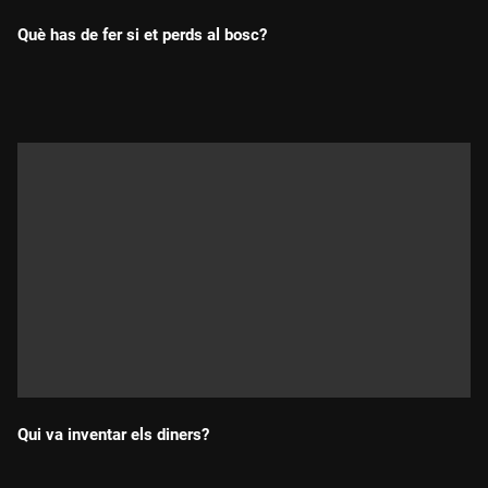
Què has de fer si et perds al bosc?
Durada:
Qui va inventar els diners?
Durada: