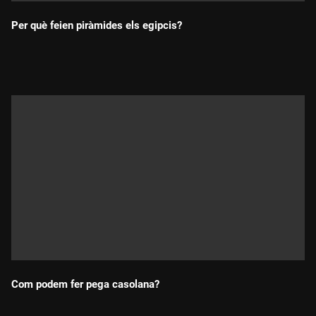
Per què feien piràmides els egipcis?
Durada:
Com podem fer pega casolana?
Durada: