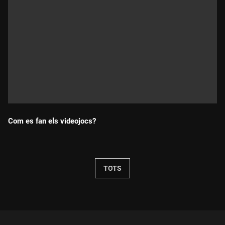
Com es fan els videojocs?
Durada:
TOTS