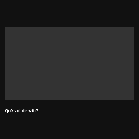
Durada:
Què vol dir wifi?
Durada: