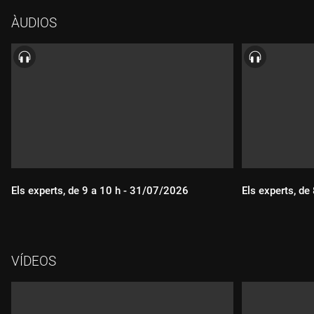
casa seva pels hotels més sòrdids de Los Angeles, freqüenta
ÀUDIOS
prostíbuls i coneix la Camilla, una noia mexicana amb qui
comença una relació tempestuosa que els portarà als límits de
l'odi i de l'amor.
Els experts, de 9 a 10 h - 31/07/2026
Els experts, de
VÍDEOS
Durada:
Durada: