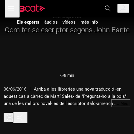
Anar
Anar
Obre
menú
a
al
de
la
contingut
Els experts
navegació
navegació
Els experts
àudios
vídeos
més info
principal
Com fer-se escriptor segons John Fante
Durada:
8 min
06/06/2016
Arriba a les llibreries una nova traducció -en
aquest cas a càrrec de Martí Sales- de "Pregunta-ho a la pols",
una de les millors novel·les de l'escriptor italo-americà John
…
Més
Fante, a qui Charles Bukowski es va passar la vida recomanant.
Narra la història d'Arturo Bandini, àlter ego de l'autor, quan té
vint anys i ha publicat un conte. Però per esdevenir un bon
escriptor decideix viure experiències que l'enriqueixin: deixa