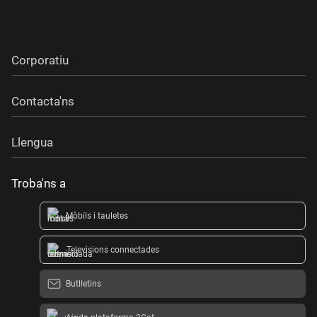
Corporatiu
Contacta'ns
Llengua
Troba'ns a
Mòbils i tauletes
Televisions connectades
Butlletins