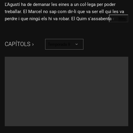
L'Agustí ha de demanar les eines a un col·lega per poder
treballar. El Marcel no sap com dir-li que va ser ell qui les va
perdre i que ningú els hi va robar. El Quim s'assabenta que la
…
Més
seva empresa ha despatxat un comercial i té por que a ell
també el facin fora. D'altra banda, l'Eva pateix pel Litus i
empeny els amics a estar per ell i tornar-lo a integrar a la
CAPÍTOLS
Temporada 9
colla. Finalment, l'Emili s'arrossega davant de l'Alexandra i li
jura que ha canviat.