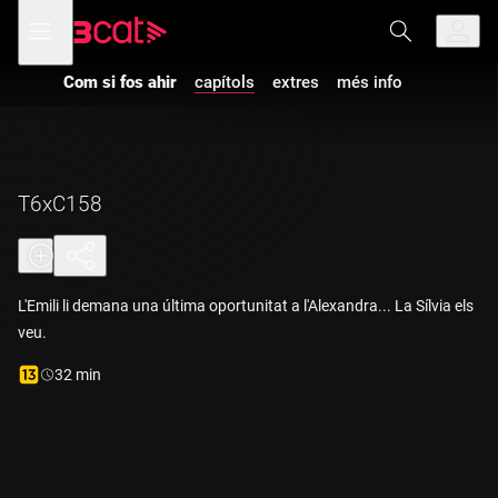
Anar
Anar
Obre
menú
a
al
de
la
contingut
navegació
navegació
Com si fos ahir
capítols
extres
més info
principal
Vés a la versió
amb
audiodescripció
de
Com si fos
ahir
-
T6xC158
T6xC158
L'Emili li demana una última oportunitat a l'Alexandra... La Sílvia els
veu.
Durada:
32 min