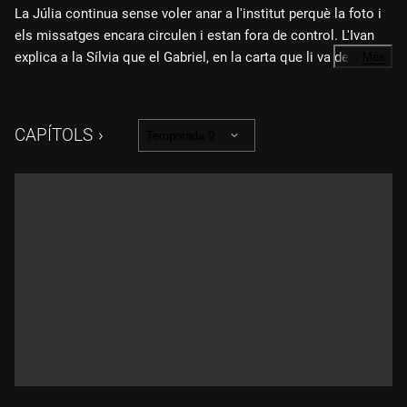
La Júlia continua sense voler anar a l'institut perquè la foto i
els missatges encara circulen i estan fora de control. L'Ivan
explica a la Sílvia que el Gabriel, en la carta que li va deixar, li
…
Més
demana un favor que no s'esperava gens. D'altra banda, la
colla comenta l'escena que va muntar la Gina el dia de la
trobada d'exalumnes i decideixen demanar-li disculpes. La
CAPÍTOLS
Temporada 9
Marta i el Miquel queden amb ella. A més, la Pili i l'Andreu
estan intentant quedar-se embarassats.