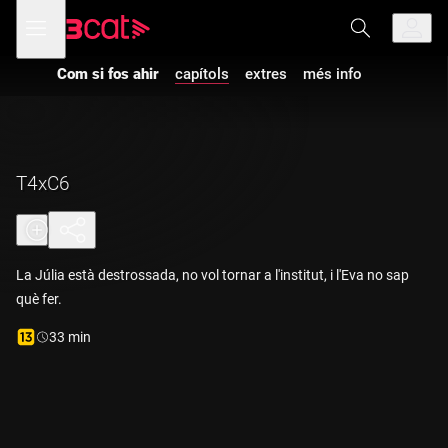
Anar
Anar
Obre
menú
a
al
de
la
contingut
navegació
navegació
Com si fos ahir
capítols
extres
més info
principal
Vés a la versió
amb
audiodescripció
de
Com si fos
ahir
-
T4xC6
T4xC6
La Júlia està destrossada, no vol tornar a l'institut, i l'Eva no sap
què fer.
Durada:
33 min