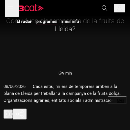
Anar
Anar
Obre
menú
a
al
de
la
contingut
navegació
navegació
Com viuen els temporers de la fruita de
El radar
programes
més info
principal
Lleida?
Durada:
9 min
08/06/2026
Cada estiu, milers de temporers arriben a la
plana de Lleida per treballar a la campanya de la fruita dolça.
Organitzacions agràries, entitats socials i administracions
…
Més
públiques treballen conjuntament per trobar-los habitatge i
garantir que tothom tingui un allotjament temporal, però no
sempre ho aconsegueixen. El model ha millorat en els últims
anys, però encara deixa persones al carrer i evidencia que hi ha