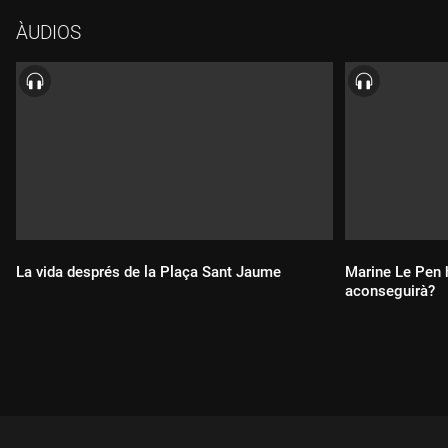
marge de millora. Eloi Barrera en parla amb Pere Joan Álvarez,
ÀUDIOS
periodista de 3CatInfo a Lleida.
La vida després de la Plaça Sant Jaume
Marine Le Pen h
aconseguirà?
Durada:
Durada: