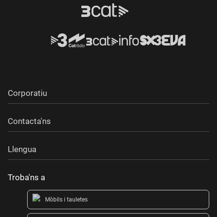
Corporatiu
Contacta'ns
Llengua
Troba'ns a
Mòbils i tauletes