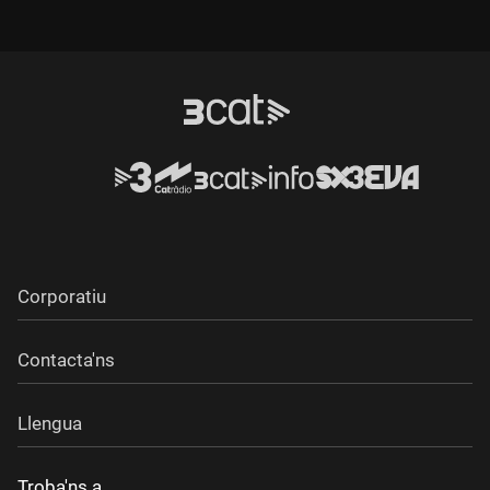
Corporatiu
Contacta'ns
Llengua
Troba'ns a