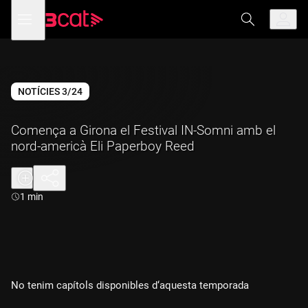
Anar
Anar
Obre
menú
a
al
de
la
contingut
navegació
navegació
principal
NOTÍCIES 3/24
Comença a Girona el Festival IN-Somni amb el
nord-americà Eli Paperboy Reed
Durada:
1 min
No tenim capítols disponibles d‘aquesta temporada