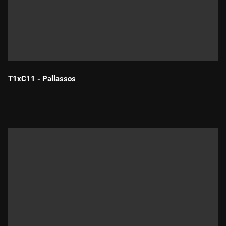
T1xC11 - Pallassos
Durada: