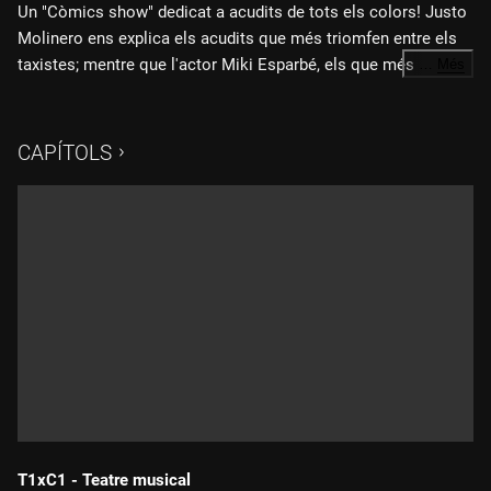
Un "Còmics show" dedicat a acudits de tots els colors! Justo
Molinero ens explica els acudits que més triomfen entre els
taxistes; mentre que l'actor Miki Esparbé, els que més
…
Més
aplaudiments aixequen damunt l'escenari. A més, la
periodista i còmica Llum Barrera ens fa riure amb els millors
acudits de les Balears. Acabem amb l'entrega del Premi
CAPÍTOLS
Eugenio d'Ors al millor acudit explicat del programa!
T1xC1 - Teatre musical