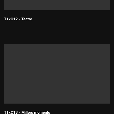
T1xC12 - Teatre
Durada:
T1xC13 - Millors moments