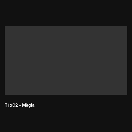
Durada:
T1xC2 - Màgia
Durada: