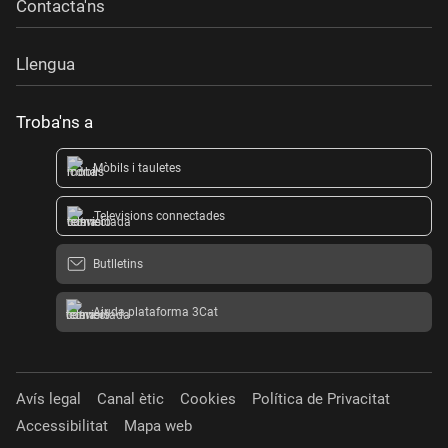
Contacta'ns
Llengua
Troba'ns a
Mòbils i tauletes
Televisions connectades
Butlletins
Ajuda plataforma 3Cat
Avís legal
Canal ètic
Cookies
Política de Privacitat
Accessibilitat
Mapa web