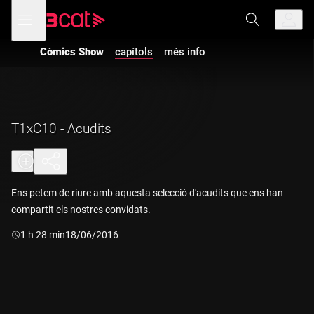
Anar
Anar
Obre
menú
a
al
de
la
contingut
navegació
navegació
Còmics Show
capítols
més info
principal
T1xC10 - Acudits
Ens petem de riure amb aquesta selecció d'acudits que ens han
compartit els nostres convidats.
Durada:
1 h 28 min
18/06/2016