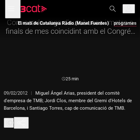
Anar
Anar
Obre
menú
El matí de Catalunya Ràdio (Manel Fuentes)
a
al
de
la
contingut
navegació
navegació
Convocada vaga d'autobusos i metro a
El matí de Catalunya Ràdio (Manel Fuentes)
programes
principal
finals de mes coincidint amb el Congrés
Mundial de Mòbils
Durada:
25 min
09/02/2012
Miguel Ángel Arias, president del comitè
d'empresa de TMB; Jordi Clos, membre del Gremi d'Hotels de
Barcelona, i Santiago Torres, cap de comunicació de TMB.