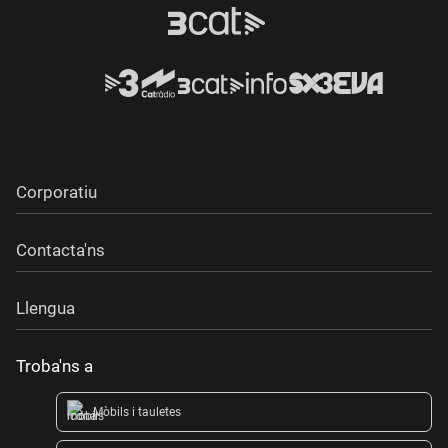
Corporatiu
Contacta'ns
Llengua
Troba'ns a
Mòbils i tauletes