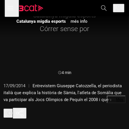
Anar
Anar
Obre
menú
a
al
de
la
contingut
Catalunya migdia esports
navegació
navegació
Catalunya migdia esports
més info
principal
Córrer sense por
Durada:
4 min
17/09/2014
Entrevistem Giuseppe Catozzella, el periodista
italià que explica la història de Sàmia, l'atleta de Somàlia que
va participar als Jocs Olímpics de Pequín el 2008 i que va morir
…
Més
ofegada en una pastera a la costa de Lampedusa, quan
intentava arribar a Londres per participar als Jocs Olímpics del
2012.