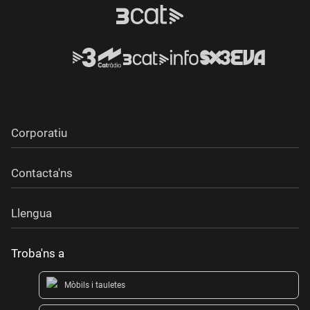
Enregistrat per Catalunya Música el dijous 26 de desembre del
2013.
Palau de la Música Catalana. Barcelona.
Corporatiu
Contacta'ns
Llengua
Troba'ns a
Mòbils i tauletes