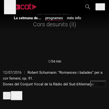
Anar
Anar
Obre
menú
a
al
de
la
contingut
La setmana de...
navegació
navegació
La setmana de...
programes
més info
principal
Cors desunits (II)
Durada:
54 min
12/07/2016
Robert Schumann: "Romances i balades" per a
cor femení, op. 91.
Dones del Conjunt Vocal de la Ràdio del Sud d'Alemanya.
…
Més
Dir.: Rupert Huber.
Ferruccio Busoni: "Cantico", 5è mov. del Concert per a piano,
cor d'homes i orquestra en Do, op. 39.