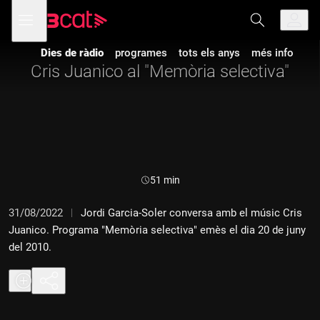
Anar
Anar
Obre
menú
a
al
de
la
contingut
navegació
navegació
Dies de ràdio
programes
tots els anys
més info
principal
Cris Juanico al "Memòria selectiva"
Durada:
51 min
31/08/2022
Jordi Garcia-Soler conversa amb el músic Cris
Juanico. Programa "Memòria selectiva" emès el dia 20 de juny
del 2010.