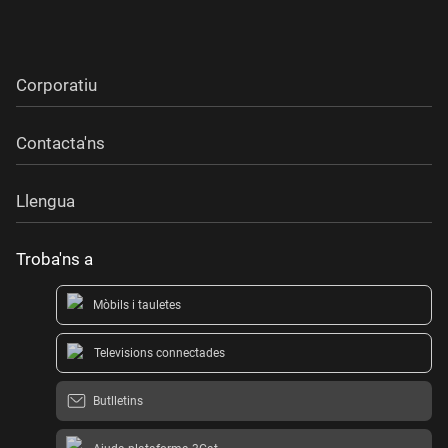
Corporatiu
Contacta'ns
Llengua
Troba'ns a
Mòbils i tauletes
Televisions connectades
Butlletins