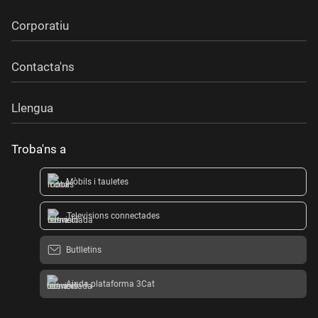
Corporatiu
Contacta'ns
Llengua
Troba'ns a
Mòbils i tauletes
Televisions connectades
Butlletins
Ajuda plataforma 3Cat