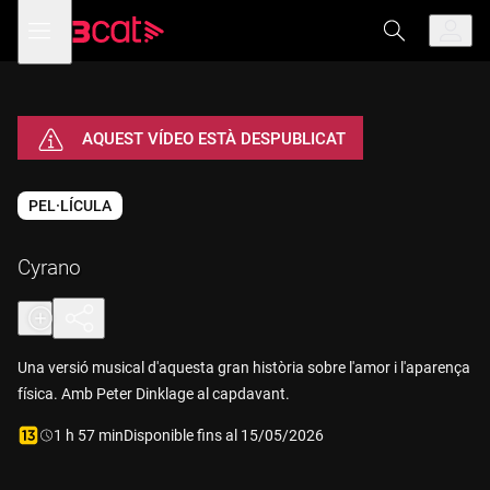
Anar
Anar
Obre
menú
a
al
de
la
contingut
navegació
navegació
principal
Vés a la versió
amb
audiodescripció
de
Cyrano
AQUEST VÍDEO ESTÀ DESPUBLICAT
PEL·LÍCULA
Cyrano
Una versió musical d'aquesta gran història sobre l'amor i l'aparença
física. Amb Peter Dinklage al capdavant.
Durada:
1 h 57 min
Disponible fins al 15/05/2026