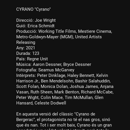
CYRANO "Cyrano"
Direcció: Joe Wright
Guió: Erica Schmidt
Producció: Working Title Films, Mestiere Cinema,
Metro-Goldwyn-Mayer (MGM), United Artists
Releasing
Any: 2021
Durada: 123
País: Regne Unit
Música: Aaron Dessner, Bryce Dessner
Fotografia: Seamus McGarvey
Intèrprets: Peter Dinklage, Haley Bennett, Kelvin
Harrison Jr., Ben Mendelsohn, Bashir Salahuddin,
Scott Folan, Monica Dolan, Joshua James, Anjana
Vasan, Ruth Sheen, Mark Benton, Richard McCabe,
Peter Wight, Colin Mace, Tim McMullan, Glen
Hansard, Celeste Dodwell
En aquesta versió del clàssic "Cyrano de
Bergerac", el protagonista no té el nas gros, sinó
que és nan. Tot i ser molt baix, Cyrano és un gran