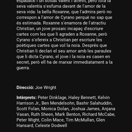
espadatxí i un soldat valent i atrevit, però tota la
seva valentia s'esfuma davant de l'amor de la
seva vida: la bella Roxanne, que l'admira però no
correspon a l'amor de Cyrano perquè no sap que
és estimada. Roxanne s'enamora de l'atractiu
Christian, un jove prosaic incapaç d'escriure
cartes com les que li agraden a Roxanne, però
Cyrano s'ofereix a Christian per escriure les
poètiques cartes que vol la noia. Després que
Christian li declari el seu amor amb les paraules
que li dicta Cyrano, el jove i la noia es casen en
secret, però ell ha de marxar immediatament a la
guerra.
Direcció:
Joe Wright
Intèrprets:
Peter Dinklage, Haley Bennett, Kelvin
Harrison Jr., Ben Mendelsohn, Bashir Salahuddin,
Scott Folan, Monica Dolan, Joshua James, Anjana
Vasan, Ruth Sheen, Mark Benton, Richard McCabe,
Peter Wight, Colin Mace, Tim McMullan, Glen
Hansard, Celeste Dodwell