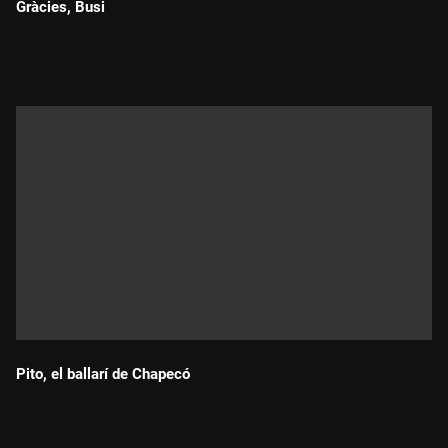
Gràcies, Busi
Durada:
Pito, el ballarí de Chapecó
Durada: