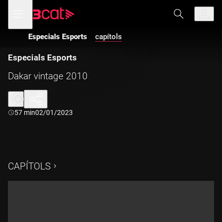
Anar
Anar
Obre
menú
a
al
de
la
contingut
navegació
navegació
Especials Esports
capítols
principal
Especials Esports
Dakar vintage 2010
Durada:
57 min
02/01/2023
CAPÍTOLS