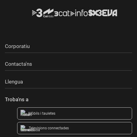
Corporatiu
Contacta'ns
Llengua
Troba'ns a
Mòbils i tauletes
Televisions connectades