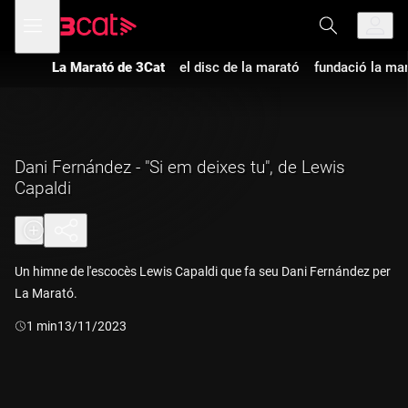
Anar
Anar
Obre
menú
a
al
de
la
contingut
navegació
navegació
La Marató de 3Cat
el disc de la marató
fundació la ma
principal
Dani Fernández - "Si em deixes tu", de Lewis
Capaldi
Un himne de l'escocès Lewis Capaldi que fa seu Dani Fernández per
La Marató.
Durada:
1 min
13/11/2023