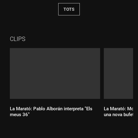
TOTS
CLIPS
La Marató: Pablo Alborán interpreta "Els
La Marató: Monts
meus 36"
una nova bufeta"
Durada:
Durada: