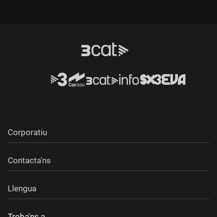
Corporatiu
Contacta'ns
Llengua
Troba'ns a